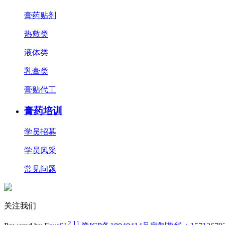
膏药贴剂
热敷类
液体类
乳膏类
膏贴代工
膏药培训
学员招募
学员风采
常见问题
关注我们
2.11