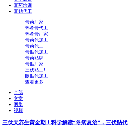
膏药培训
膏贴代工
膏药厂家
热灸膏代工
热灸膏厂家
膏药代加工
膏药代工
膏贴代加工
膏药贴牌
膏贴厂家
三伏贴工厂
眼贴代加工
查看更多
全部
文章
图集
视频
三伏天养生黄金期！科学解读“冬病夏治”，三伏贴