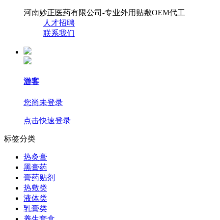
河南妙正医药有限公司-专业外用贴敷OEM代工
人才招聘
联系我们
游客
您尚未登录
点击快速登录
标签分类
热灸膏
黑膏药
膏药贴剂
热敷类
液体类
乳膏类
养生套盒