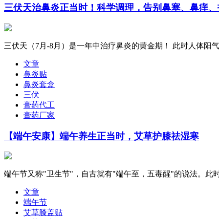
三伏天治鼻炎正当时！科学调理，告别鼻塞、鼻痒、
三伏天（7月-8月）是一年中治疗鼻炎的黄金期！ 此时人体阳
文章
鼻炎贴
鼻炎套盒
三伏
膏药代工
膏药厂家
【端午安康】端午养生正当时，艾草护膝祛湿寒
端午节又称"卫生节"，自古就有"端午至，五毒醒"的说法。此
文章
端午节
艾草膝盖贴