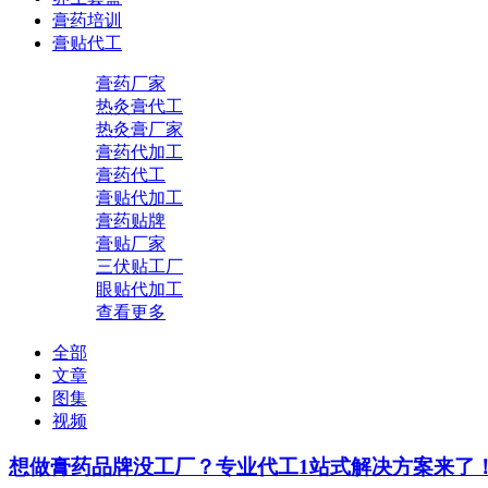
膏药培训
膏贴代工
膏药厂家
热灸膏代工
热灸膏厂家
膏药代加工
膏药代工
膏贴代加工
膏药贴牌
膏贴厂家
三伏贴工厂
眼贴代加工
查看更多
全部
文章
图集
视频
想做膏药品牌没工厂？专业代工1站式解决方案来了