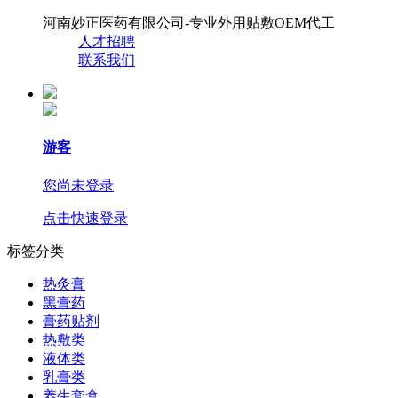
河南妙正医药有限公司-专业外用贴敷OEM代工
人才招聘
联系我们
游客
您尚未登录
点击快速登录
标签分类
热灸膏
黑膏药
膏药贴剂
热敷类
液体类
乳膏类
养生套盒