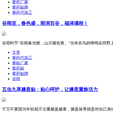
膏药厂家
膏药贴牌
膏药代加工
谷雨至，春色盛，雨润百谷，福泽满程！
谷雨时节“谷雨春光晓，山川黛色青。”当布谷鸟的啼鸣在田野上
文章
膏药代加工
膏贴厂家
膏药贴
膏药贴牌
谷雨
五虫九草膝盖贴：贴心呵护，让膝盖重焕活力
千万不要因为年轻就不注重膝盖健康，膝盖保养就是对自己身体