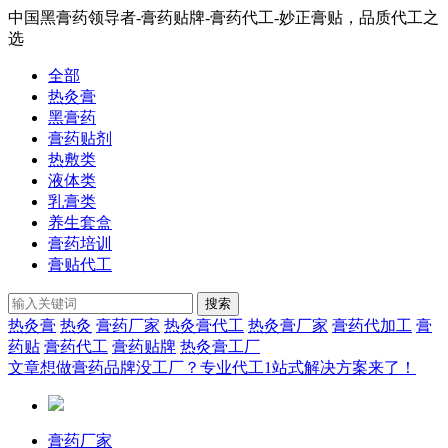
中国黑膏药领导者-膏药贴牌-膏药代工-妙正膏贴，品质代工之
选
全部
热灸膏
黑膏药
膏药贴剂
热敷类
液体类
乳膏类
养生套盒
膏药培训
膏贴代工
搜索
热灸膏
热灸
膏药厂家
热灸膏代工
热灸膏厂家
膏药代加工
膏
药贴
膏药代工
膏药贴牌
热灸膏工厂
文章
想做膏药品牌没工厂？专业代工1站式解决方案来了！
膏药厂家