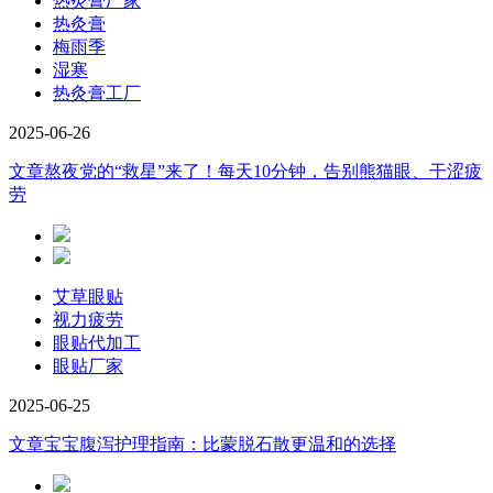
热灸膏厂家
热灸膏
梅雨季
湿寒
热灸膏工厂
2025-06-26
文章
熬夜党的“救星”来了！每天10分钟，告别熊猫眼、干涩疲
劳
艾草眼贴
视力疲劳
眼贴代加工
眼贴厂家
2025-06-25
文章
宝宝腹泻护理指南：比蒙脱石散更温和的选择