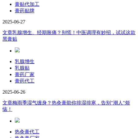
膏贴代加工
膏药贴牌
2025-06-27
文章
乳腺增生、经期胀痛？别慌！中医调理有妙招，试试这款
黑膏贴
乳腺增生
乳腺贴
膏药厂家
膏药代工
2025-06-26
文章
梅雨季湿气缠身？热灸膏助你排湿排寒，告别"潮人"烦
恼！
热灸膏代工