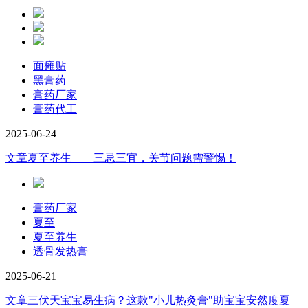
面瘫贴
黑膏药
膏药厂家
膏药代工
2025-06-24
文章
夏至养生——三忌三宜，关节问题需警惕！
膏药厂家
夏至
夏至养生
透骨发热膏
2025-06-21
文章
三伏天宝宝易生病？这款"小儿热灸膏"助宝宝安然度夏