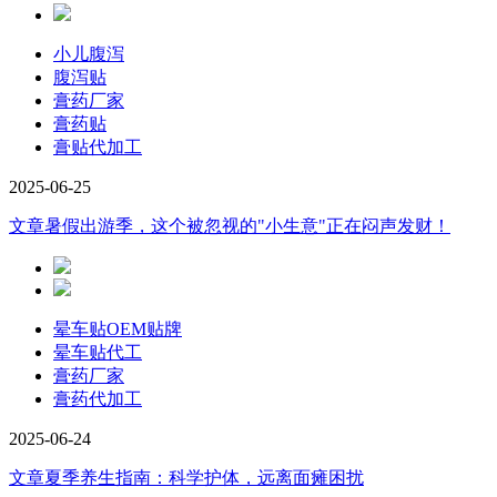
小儿腹泻
腹泻贴
膏药厂家
膏药贴
膏贴代加工
2025-06-25
文章
暑假出游季，这个被忽视的"小生意"正在闷声发财！
晕车贴OEM贴牌
晕车贴代工
膏药厂家
膏药代加工
2025-06-24
文章
夏季养生指南：科学护体，远离面瘫困扰