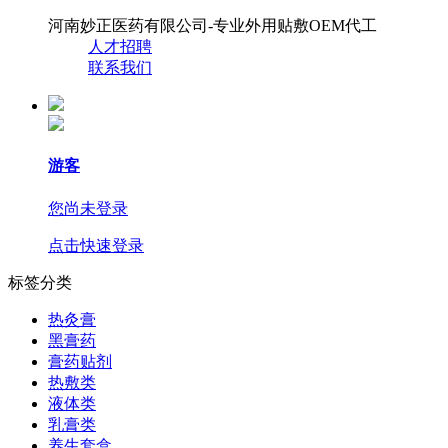
河南妙正医药有限公司-专业外用贴敷OEM代工
人才招聘
联系我们
游客
您尚未登录
点击快速登录
标签分类
热灸膏
黑膏药
膏药贴剂
热敷类
液体类
乳膏类
养生套盒