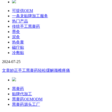
可提供OEM
一条龙贴牌加工服务
热门产品
传统手工黑膏药
墨灸
泥灸
热灸膏
磁疗贴
冷敷贴
2024-07-25
文章
妙正手工黑膏药轻松缓解颈椎疼痛
黑膏药
贴牌代加工
黑膏药OEMODM
黑膏药源头工厂