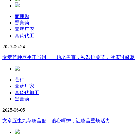
面瘫贴
黑膏药
膏药厂家
膏药代工
2025-06-24
文章
芒种养生正当时｜一贴老黑膏，祛湿护关节，健康过盛夏
芒种
膏药厂家
膏药代加工
黑膏药
2025-06-05
文章
五虫九草膝盖贴：贴心呵护，让膝盖重焕活力