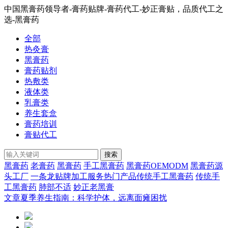
中国黑膏药领导者-膏药贴牌-膏药代工-妙正膏贴，品质代工之
选-黑膏药
全部
热灸膏
黑膏药
膏药贴剂
热敷类
液体类
乳膏类
养生套盒
膏药培训
膏贴代工
搜索
黑膏药
老膏药
黑膏药
手工黑膏药
黑膏药OEMODM
黑膏药源
头工厂
一条龙贴牌加工服务热门产品传统手工黑膏药
传统手
工黑膏药
肺部不适
妙正老黑膏
文章
夏季养生指南：科学护体，远离面瘫困扰