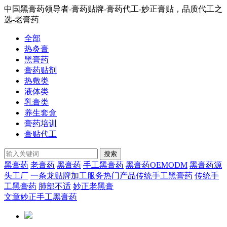
中国黑膏药领导者-膏药贴牌-膏药代工-妙正膏贴，品质代工之
选-老膏药
全部
热灸膏
黑膏药
膏药贴剂
热敷类
液体类
乳膏类
养生套盒
膏药培训
膏贴代工
搜索
黑膏药
老膏药
黑膏药
手工黑膏药
黑膏药OEMODM
黑膏药源
头工厂
一条龙贴牌加工服务热门产品传统手工黑膏药
传统手
工黑膏药
肺部不适
妙正老黑膏
文章
妙正手工黑膏药