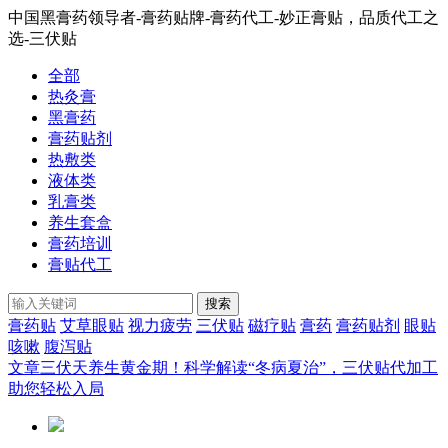
中国黑膏药领导者-膏药贴牌-膏药代工-妙正膏贴，品质代工之
选-三伏贴
全部
热灸膏
黑膏药
膏药贴剂
热敷类
液体类
乳膏类
养生套盒
膏药培训
膏贴代工
搜索
膏药贴
艾草眼贴
视力疲劳
三伏贴
磁疗贴
膏药
膏药贴剂
眼贴
咳嗽
腹泻贴
文章
三伏天养生黄金期！科学解读“冬病夏治”，三伏贴代加工
助您轻松入局