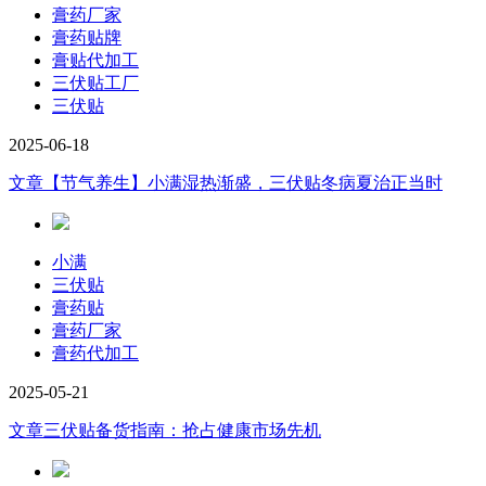
膏药厂家
膏药贴牌
膏贴代加工
三伏贴工厂
三伏贴
2025-06-18
文章
【节气养生】小满湿热渐盛，三伏贴冬病夏治正当时
小满
三伏贴
膏药贴
膏药厂家
膏药代加工
2025-05-21
文章
三伏贴备货指南：抢占健康市场先机