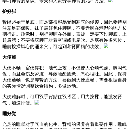
学习养肾的常识。今天和大家分享养肾的几种方法。
护好脚
肾经起始于足底，而足部很容易受到寒气的侵袭，因此要特别
注意足部保暖。袜子最好包住脚腕，不要赤脚在潮湿的地方长
期行走。睡觉时，别把脚晾在外面，盖被一定要下过脚底，上
超肩膀；不要将双脚正对着空调或电扇吹。足底有许多穴位，
睡前按揉脚心的涌泉穴，可起到养肾固精的功效。
大便畅
大便不畅，宿便停积，浊气上攻，不仅使人心烦气躁、胸闷气
促，而且会伤及肾脏，导致腰酸疲惫、恶心呕吐。因此，保持
大便通畅，也是养肾的方法。要做到大便通畅，需要根据自身
的实际情况调整饮食结构，多做运动。
大便难解时，可用双手背贴住双肾区，用力按揉，能激发肾
气，加速排便。
睡好觉
充足的睡眠对于气血的化生、肾精的保养有着重要作用，睡眠