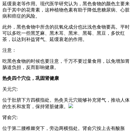
延缓衰老等作用。现代医学研究认为，黑色食物的颜色主要来
自于其中的花青素，这种植物色素有助于降低患糖尿病、心脏
病和癌症的风险。
此外，黑色食物中所含的抗氧化成分也比浅色食物要高。平时
可以多吃一些黑芝麻、黑木耳、黑米、黑莓、黑豆，多饮红
茶，以达到补益肾气、延缓衰老的作用。
注意：
吃黑色食物的时候也要注意，千万不要过量食用，以免增加胃
肠道负担，反而影响健康。
热灸四个穴位，巩固肾健康
关元穴:
位于肚脐下方四横指处。热灸关元穴能够补充肾气，推动人体
的生长和发育，保持肾脏健康。
肾俞穴:
位于第二腰椎棘突下，旁边两横指处。肾俞穴按上去有酸胀