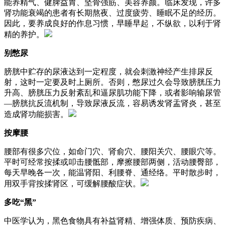
能养精气、健脾益胃、坚骨强筋、美容养颜。临床发现，许多
肾功能衰竭的患者有长期熬夜、过度疲劳、睡眠不足的经历。
因此，要养成良好的作息习惯，早睡早起，不纵欲，以利于肾
精的养护。
别憋尿
膀胱中贮存的尿液达到一定程度，就会刺激神经产生排尿反
射，这时一定要及时上厕所。否则，憋尿过久会导致膀胱压力
升高、膀胱压力反射紊乱和逼尿肌功能下降，或者影响输尿管
—膀胱抗反流机制，导致尿液反流，容易诱发肾盂肾炎，甚至
造成肾功能损害。
按摩腰
腰部有很多穴位，如命门穴、肾俞穴、腰阳关穴、腰眼穴等。
平时可经常按揉或叩击腰骶部，摩擦腰部两侧，活动腰臀部，
每天早晚各一次，能温肾阳、利腰脊、通经络。平时散步时，
用双手背按揉肾区，可缓解腰酸症状。
多吃“黑”
中医学认为，黑色食物具有补益肾精、增强体质、预防疾病、