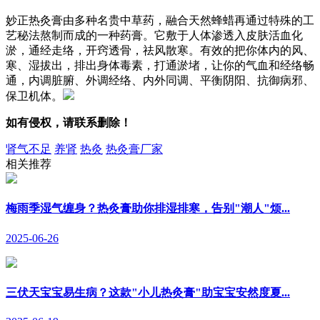
妙正热灸膏由多种名贵中草药，融合天然蜂蜡再通过特殊的工
艺秘法熬制而成的一种药膏。它敷于人体渗透入皮肤活血化
淤，通经走络，开窍透骨，祛风散寒。有效的把你体内的风、
寒、湿拔出，排出身体毒素，打通淤堵，让你的气血和经络畅
通，内调脏腑、外调经络、内外同调、平衡阴阳、抗御病邪、
保卫机体。
如有侵权，请联系删除！
肾气不足
养肾
热灸
热灸膏厂家
相关推荐
梅雨季湿气缠身？热灸膏助你排湿排寒，告别"潮人"烦...
2025-06-26
三伏天宝宝易生病？这款"小儿热灸膏"助宝宝安然度夏...