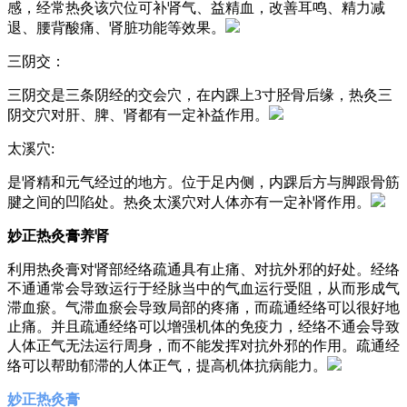
感，经常热灸该穴位可补肾气、益精血，改善耳鸣、精力减
退、腰背酸痛、肾脏功能等效果。
三阴交：
三阴交是三条阴经的交会穴，在内踝上3寸胫骨后缘，热灸三
阴交穴对肝、脾、肾都有一定补益作用。
太溪穴:
是肾精和元气经过的地方。位于足内侧，内踝后方与脚跟骨筋
腱之间的凹陷处。热灸太溪穴对人体亦有一定补肾作用。
妙正热灸膏养肾
利用热灸膏对肾部经络疏通具有止痛、对抗外邪的好处。经络
不通通常会导致运行于经脉当中的气血运行受阻，从而形成气
滞血瘀。气滞血瘀会导致局部的疼痛，而疏通经络可以很好地
止痛。并且疏通经络可以增强机体的免疫力，经络不通会导致
人体正气无法运行周身，而不能发挥对抗外邪的作用。疏通经
络可以帮助郁滞的人体正气，提高机体抗病能力。
妙正热灸膏