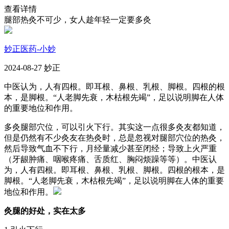
查看详情
腿部热灸不可少，女人趁年轻一定要多灸
妙正医药-小妙
2024-08-27 妙正
中医认为，人有四根。即耳根、鼻根、乳根、脚根。四根的根
本，是脚根。“人老脚先衰，木枯根先竭”，足以说明脚在人体
的重要地位和作用。
多灸腿部穴位，可以引火下行。其实这一点很多灸友都知道，
但是仍然有不少灸友在热灸时，总是忽视对腿部穴位的热灸，
然后导致气血不下行，月经量减少甚至闭经；导致上火严重
（牙龈肿痛、咽喉疼痛、舌质红、胸闷烦躁等等）。中医认
为，人有四根。即耳根、鼻根、乳根、脚根。四根的根本，是
脚根。“人老脚先衰，木枯根先竭”，足以说明脚在人体的重要
地位和作用。
灸腿的好处，实在太多