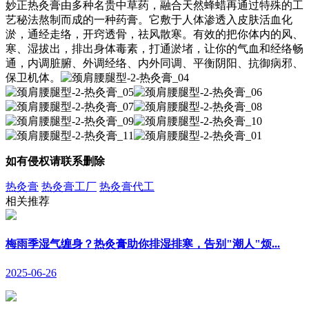
妙正热灸膏由多种名贵中草药，融合天然蜂蜡再通过特殊的工
艺秘法熬制而成的一种药膏。它敷于人体渗透入皮肤活血化
淤，通经走络，开窍透骨，祛风散寒。有效的把你体内的风、
寒、湿拔出，排出身体毒素，打通淤堵，让你的气血和经络畅
通，内调脏腑、外调经络、内外同调、平衡阴阳、抗御病邪、
保卫机体。
如有侵权请联系删除
热灸膏
热灸膏工厂
热灸膏代工
相关推荐
梅雨季湿气缠身？热灸膏助你排湿排寒，告别"潮人"烦...
2025-06-26