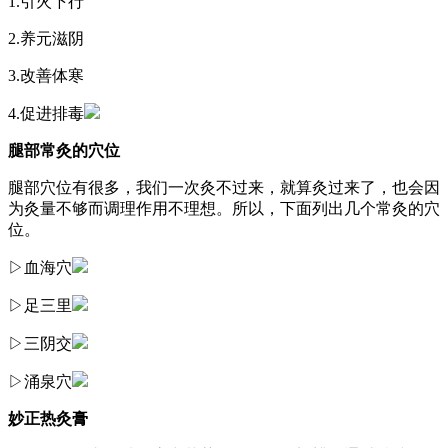
1.引火下行
2.养元滋阴
3.改善体寒
4.促进排毒
腿部常灸的穴位
腿部穴位有很多，我们一次灸不过来，就算灸过来了，也会因
为灸量不够而调理作用不理想。所以，下面列出几个常灸的穴
位。
▷血海穴
▷足三里
▷三阴交
▷涌泉穴
妙正热灸膏