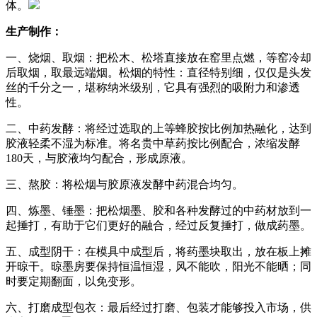
体。
生产制作：
一、烧烟、取烟：把松木、松塔直接放在窑里点燃，等窑冷却
后取烟，取最远端烟。松烟的特性：直径特别细，仅仅是头发
丝的千分之一，堪称纳米级别，它具有强烈的吸附力和渗透
性。
二、中药发酵：将经过选取的上等蜂胶按比例加热融化，达到
胶液轻柔不湿为标准。将名贵中草药按比例配合，浓缩发酵
180天，与胶液均匀配合，形成原液。
三、熬胶：将松烟与胶原液发酵中药混合均匀。
四、炼墨、锤墨：把松烟墨、胶和各种发酵过的中药材放到一
起捶打，有助于它们更好的融合，经过反复捶打，做成药墨。
五、成型阴干：在模具中成型后，将药墨块取出，放在板上摊
开晾干。晾墨房要保持恒温恒湿，风不能吹，阳光不能晒；同
时要定期翻面，以免变形。
六、打磨成型包衣：最后经过打磨、包装才能够投入市场，供