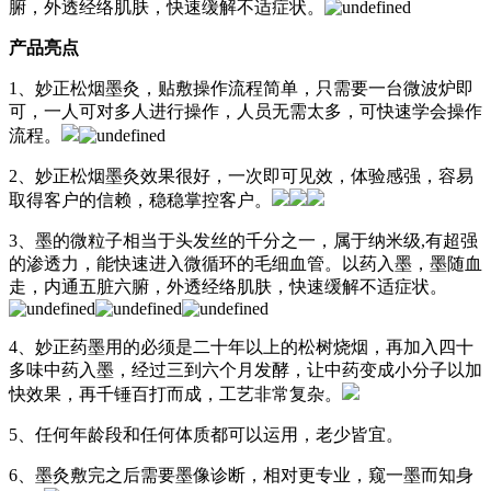
腑，外透经络肌肤，快速缓解不适症状。
产品亮点
1、妙正松烟墨灸，贴敷操作流程简单，只需要一台微波炉即
可，一人可对多人进行操作，人员无需太多，可快速学会操作
流程。
2、妙正松烟墨灸效果很好，一次即可见效，体验感强，容易
取得客户的信赖，稳稳掌控客户。
3、墨的微粒子相当于头发丝的千分之一，属于纳米级,有超强
的渗透力，能快速进入微循环的毛细血管。以药入墨，墨随血
走，内通五脏六腑，外透经络肌肤，快速缓解不适症状。
4、妙正药墨用的必须是二十年以上的松树烧烟，再加入四十
多味中药入墨，经过三到六个月发酵，让中药变成小分子以加
快效果，再千锤百打而成，工艺非常复杂。
5、任何年龄段和任何体质都可以运用，老少皆宜。
6、墨灸敷完之后需要墨像诊断，相对更专业，窥一墨而知身