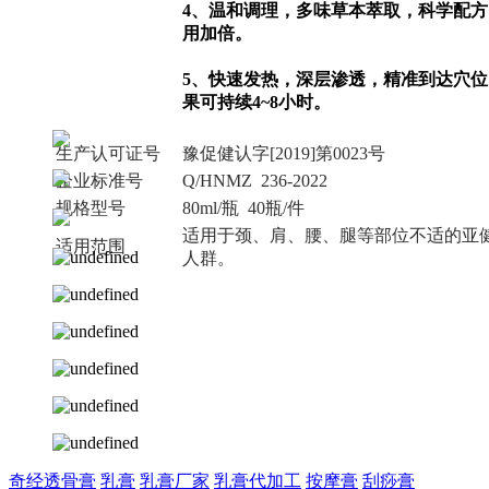
4、温和调理，多味草本萃取，科学配方
用加倍。
5、快速发热，深层渗透，精准到达穴位
果可持续4~8小时。
生产认可证号
豫促健认字[2019]第0023号
企业标准号
Q/HNMZ 236-2022
规格型号
80ml/瓶 40瓶/件
适用于颈、肩、腰、腿等部位不适的亚
适用范围
人群。
奇经透骨膏
乳膏
乳膏厂家
乳膏代加工
按摩膏
刮痧膏