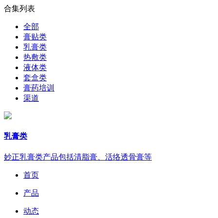
合集列表
全部
膏贴类
乳膏类
热敷类
液体类
套盒类
膏药培训
渠道
乳膏类
妙正乳膏类产品包括清脂膏、活络透骨膏等
首页
产品
动态