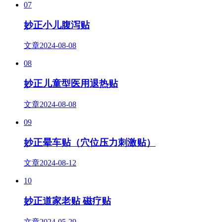
07
妙正小儿腹泻贴
文章
2024-08-08
08
妙正儿童型医用退热贴
文章
2024-08-08
09
妙正晕车贴（穴位压力刺激贴）
文章
2024-08-12
10
妙正道家老贴 磁疗贴
文章
2024-05-29