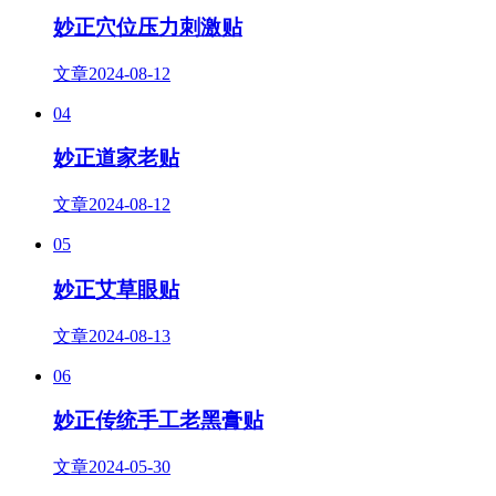
妙正穴位压力刺激贴
文章
2024-08-12
04
妙正道家老贴
文章
2024-08-12
05
妙正艾草眼贴
文章
2024-08-13
06
妙正传统手工老黑膏贴
文章
2024-05-30