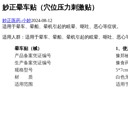
妙正晕车贴（穴位压力刺激贴）
妙正医药-小妙
2024-08-12
适用于晕车、晕船、晕机引起的眩晕、呕吐、恶心等症状。
适用人群：适用于晕车、晕船、晕机引起的眩晕、呕吐、恶心
晕车贴（械）
1、
产品备案凭证编号
豫郑
生产备案凭证编号
豫食药
规格型号
5*7
材 质
白色
适用范围
适用