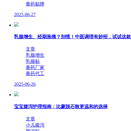
膏药贴牌
2025-06-27
乳腺增生、经期胀痛？别慌！中医调理有妙招，试试这款
文章
乳腺增生
乳腺贴
膏药厂家
膏药代工
2025-06-26
宝宝腹泻护理指南：比蒙脱石散更温和的选择
文章
小儿腹泻