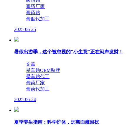
腹泻贴
膏药厂家
膏药贴
膏贴代加工
2025-06-25
暑假出游季，这个被忽视的"小生意"正在闷声发财！
文章
晕车贴OEM贴牌
晕车贴代工
膏药厂家
膏药代加工
2025-06-24
夏季养生指南：科学护体，远离面瘫困扰