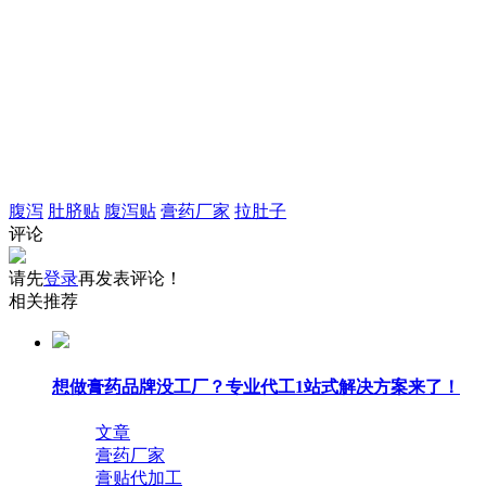
腹泻
肚脐贴
腹泻贴
膏药厂家
拉肚子
评论
请先
登录
再发表评论！
相关推荐
想做膏药品牌没工厂？专业代工1站式解决方案来了！
文章
膏药厂家
膏贴代加工