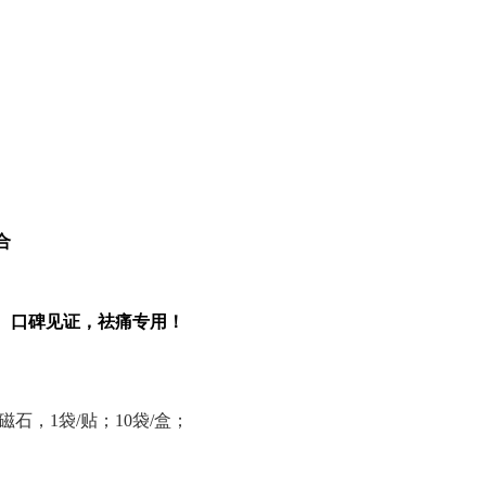
合
、口碑见证，祛痛专用！
磁石，1袋/贴；10袋/盒；