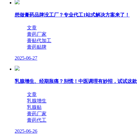
想做膏药品牌没工厂？专业代工1站式解决方案来了！
文章
膏药厂家
膏贴代加工
膏药贴牌
2025-06-27
乳腺增生、经期胀痛？别慌！中医调理有妙招，试试这款
文章
乳腺增生
乳腺贴
膏药厂家
膏药代工
2025-06-26