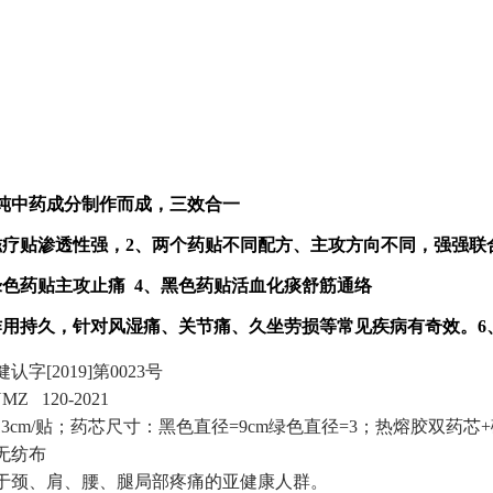
纯中药成分制作而成，三效合一
磁疗贴渗透性强，2、两个药贴不同配方、主攻方向不同，强强联
绿色药贴主攻止痛 4、黑色药贴活血化痰舒筋通络
作用持久，针对风湿痛、关节痛、久坐劳损等常见疾病有奇效。6
认字[2019]第0023号
MZ 120-2021
＊13cm/贴；药芯尺寸：黑色直径=9cm绿色直径=3；热熔胶双药芯+
无纺布
于颈、肩、腰、腿局部疼痛的亚健康人群。