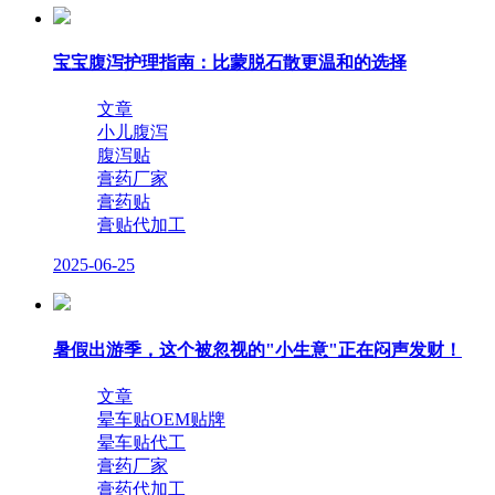
宝宝腹泻护理指南：比蒙脱石散更温和的选择
文章
小儿腹泻
腹泻贴
膏药厂家
膏药贴
膏贴代加工
2025-06-25
暑假出游季，这个被忽视的"小生意"正在闷声发财！
文章
晕车贴OEM贴牌
晕车贴代工
膏药厂家
膏药代加工